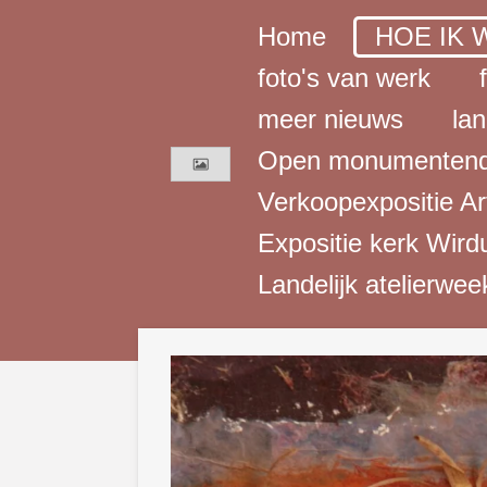
Ga
Home
HOE IK 
direct
foto's van werk
naar
meer nieuws
lan
de
Open monumentend
hoofdinhoud
Verkoopexpositie A
Expositie kerk Wird
Landelijk atelierwe