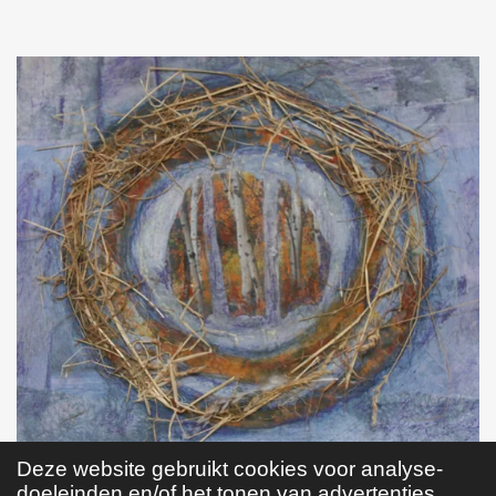
Deze website gebruikt cookies voor analyse-
doeleinden en/of het tonen van advertenties.
© 2023 - 2026 Anne Post